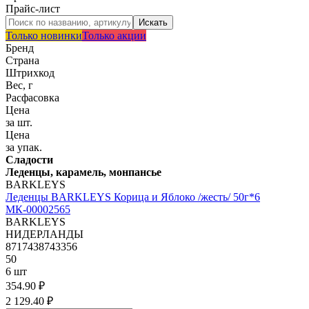
Прайс-лист
Только новинки
Только акции
Бренд
Страна
Штрихкод
Вес, г
Расфасовка
Цена
за шт.
Цена
за упак.
Сладости
Леденцы, карамель, монпансье
BARKLEYS
Леденцы BARKLEYS Корица и Яблоко /жесть/ 50г*6
МК-00002565
BARKLEYS
НИДЕРЛАНДЫ
8717438743356
50
6 шт
354.90 ₽
2 129.40 ₽