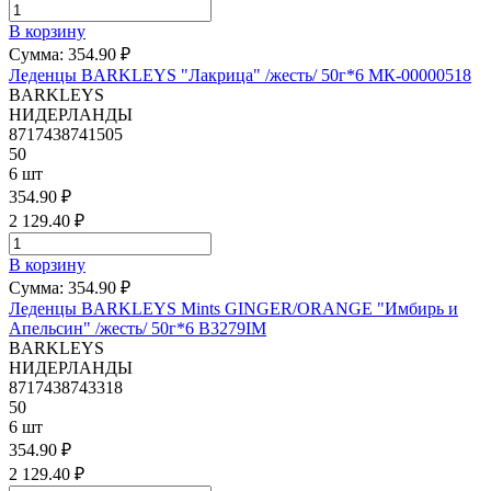
В корзину
Сумма:
354.90 ₽
Леденцы BARKLEYS "Лакрица" /жесть/ 50г*6
МК-00000518
BARKLEYS
НИДЕРЛАНДЫ
8717438741505
50
6 шт
354.90 ₽
2 129.40 ₽
В корзину
Сумма:
354.90 ₽
Леденцы BARKLEYS Mints GINGER/ORANGE "Имбирь и
Апельсин" /жесть/ 50г*6
B3279IM
BARKLEYS
НИДЕРЛАНДЫ
8717438743318
50
6 шт
354.90 ₽
2 129.40 ₽