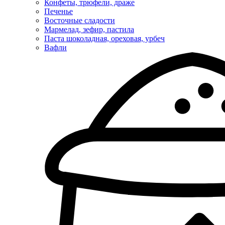
Конфеты, трюфели, драже
Печенье
Восточные сладости
Мармелад, зефир, пастила
Паста шоколадная, ореховая, урбеч
Вафли