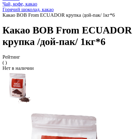
Чай, кофе, какао
Горячий шоколад, какао
Какао BOB From ECUADOR крупка /дой-пак/ 1кг*6
Какао BOB From ECUADOR
крупка /дой-пак/ 1кг*6
Рейтинг
( )
Нет в наличии