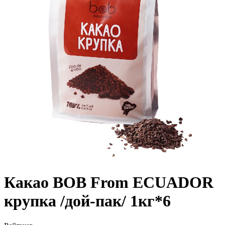
Какао BOB From ECUADOR
крупка /дой-пак/ 1кг*6