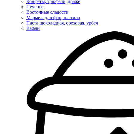
Конфеты, трюфели, драже
Печенье
Восточные сладости
Мармелад, зефир, пастила
Паста шоколадная, ореховая, урбеч
Вафли