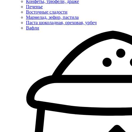
Конфеты, трюфели, драже
Печенье
Восточные сладости
Мармелад, зефир, пастила
Паста шоколадная, ореховая, урбеч
Вафли