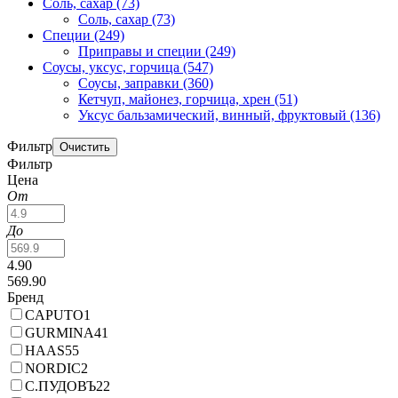
Соль, сахар
(73)
Соль, сахар
(73)
Специи
(249)
Приправы и специи
(249)
Соусы, уксус, горчица
(547)
Соусы, заправки
(360)
Кетчуп, майонез, горчица, хрен
(51)
Уксус бальзамический, винный, фруктовый
(136)
Фильтр
Фильтр
Цена
От
До
4.90
569.90
Бренд
CAPUTO
1
GURMINA
41
HAAS
55
NORDIC
2
С.ПУДОВЪ
22