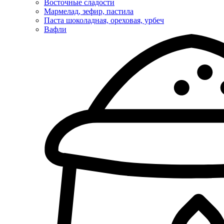
Восточные сладости
Мармелад, зефир, пастила
Паста шоколадная, ореховая, урбеч
Вафли