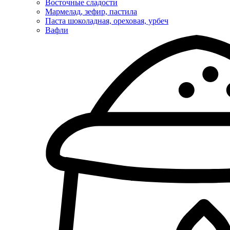
Восточные сладости
Мармелад, зефир, пастила
Паста шоколадная, ореховая, урбеч
Вафли